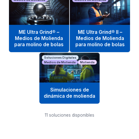
ME Ultra Grind® –
ME Ultra Grind® II –
Medios de Molienda
Medios de Molienda
para molino de bolas
para molino de bolas
Soluciones Digitales
Medios de Molienda
Molienda
Simulaciones de
dinámica de molienda
11
soluciones disponibles