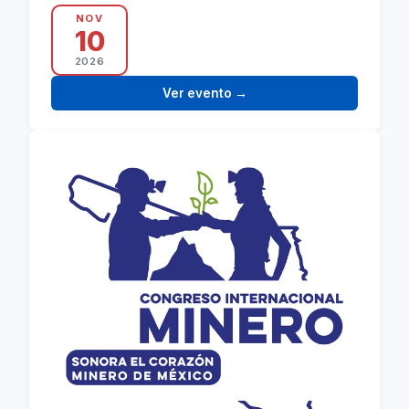
de la Arizona Mining…
NOV
10
2026
Ver evento
→