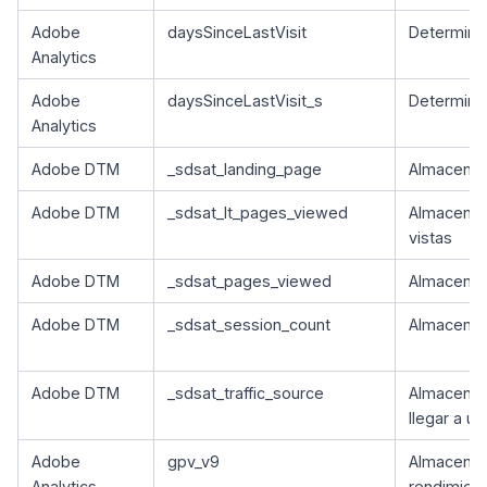
Adobe
daysSinceLastVisit
Determina 
Analytics
Adobe
daysSinceLastVisit_s
Determina 
Analytics
Adobe DTM
_sdsat_landing_page
Almacena i
Adobe DTM
_sdsat_lt_pages_viewed
Almacena i
vistas
Adobe DTM
_sdsat_pages_viewed
Almacena i
Adobe DTM
_sdsat_session_count
Almacena 
Adobe DTM
_sdsat_traffic_source
Almacena i
llegar a u
Adobe
gpv_v9
Almacena 
Analytics
rendimient