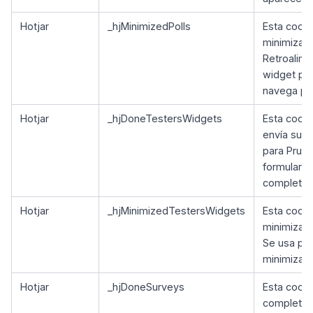
Hotjar
_hjMinimizedPolls
Esta cooki
minimiza 
Retroalime
widget pe
navega por
Hotjar
_hjDoneTestersWidgets
Esta cooki
envía su i
para Prueb
formulario
completad
Hotjar
_hjMinimizedTestersWidgets
Esta cooki
minimiza u
Se usa pa
minimizado
Hotjar
_hjDoneSurveys
Esta cooki
completa u