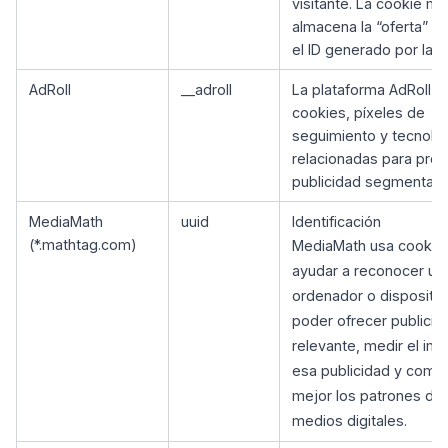
visitante. La cookie m
almacena la “oferta” re
el ID generado por la a
AdRoll
__adroll
La plataforma AdRoll u
cookies, píxeles de
seguimiento y tecnolo
relacionadas para prop
publicidad segmentada
MediaMath
uuid
Identificación
(*.mathtag.com)
MediaMath usa cookie
ayudar a reconocer un
ordenador o dispositiv
poder ofrecer publicid
relevante, medir el im
esa publicidad y comp
mejor los patrones de
medios digitales.