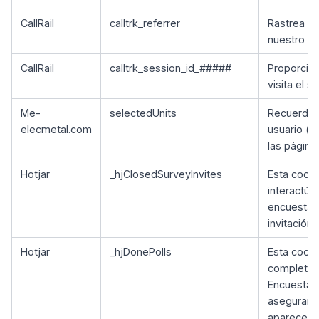
CallRail
calltrk_referrer
Rastrea el 
nuestro si
CallRail
calltrk_session_id_#####
Proporcion
visita el s
Me-
selectedUnits
Recuerda e
elecmetal.com
usuario (p
las página
Hotjar
_hjClosedSurveyInvites
Esta cooki
interactúa
encuesta. 
invitación
Hotjar
_hjDonePolls
Esta cooki
completa 
Encuesta d
asegurar q
aparecer s