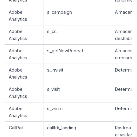
Adobe
s_campaign
Almacena e
Analytics
Adobe
s_cc
Almacena s
Analytics
deshabilit
Adobe
s_getNewRepeat
Almacena i
Analytics
o recurren
Adobe
s_invisit
Determina 
Analytics
Adobe
s_visit
Determina 
Analytics
Adobe
s_vnum
Determina 
Analytics
CallRail
calltrk_landing
Rastrea el
el visitant