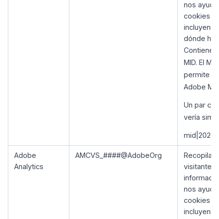
nos ayudan
cookies re
incluyendo
dónde han 
Contiene e
MID. El MI
permite co
Adobe Mar
Un par cl
vería simil
mid|2026
Adobe
AMCVS_####@AdobeOrg
Recopila 
Analytics
visitantes
informació
nos ayudan
cookies re
incluyendo