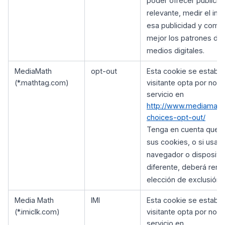
poder ofrecer publicid
relevante, medir el im
esa publicidad y comp
mejor los patrones de
medios digitales.
MediaMath
opt-out
Esta cookie se establec
(*.mathtag.com)
visitante opta por no u
servicio en
http://www.mediamath
choices-opt-out/
Tenga en cuenta que s
sus cookies, o si usa u
navegador o dispositi
diferente, deberá reno
elección de exclusión.
Media Math
IMI
Esta cookie se establec
(*.imiclk.com)
visitante opta por no u
servicio en