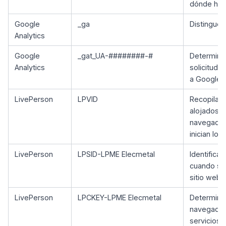
dónde han 
Google
_ga
Distingue 
Analytics
Google
_gat_UA-########-#
Determina 
Analytics
solicitude
a Google A
LivePerson
LPVID
Recopila d
alojados d
navegador 
inician los
LivePerson
LPSID-LPME Elecmetal
Identifica
cuando se 
sitio web.
LivePerson
LPCKEY-LPME Elecmetal
Determina 
navegador 
servicios 