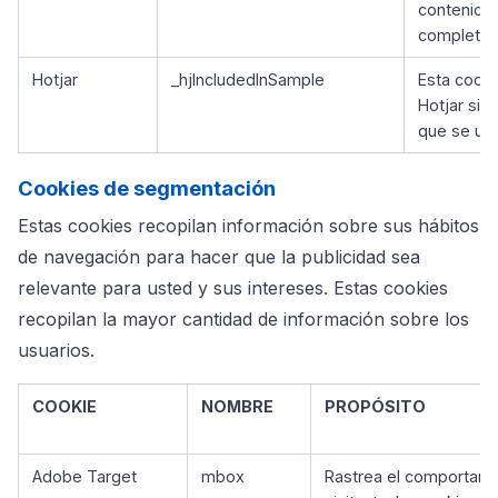
contenido d
completad
Hotjar
_hjIncludedInSample
Esta cooki
Hotjar si e
que se us
Cookies de segmentación
Estas cookies recopilan información sobre sus hábitos
de navegación para hacer que la publicidad sea
relevante para usted y sus intereses. Estas cookies
recopilan la mayor cantidad de información sobre los
usuarios.
COOKIE
NOMBRE
PROPÓSITO
Adobe Target
mbox
Rastrea el comportami