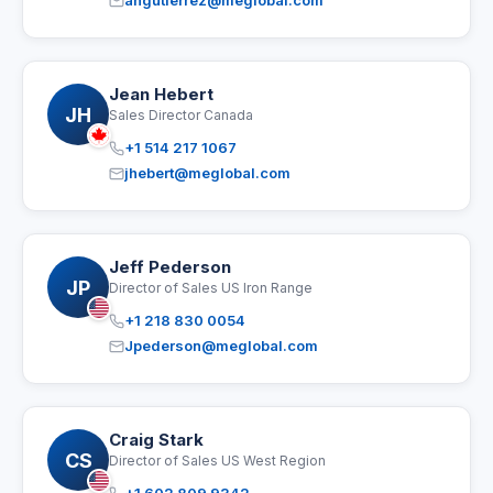
angutierrez@meglobal.com
Jean Hebert
JH
Sales Director Canada
+1 514 217 1067
jhebert@meglobal.com
Jeff Pederson
JP
Director of Sales US Iron Range
+1 218 830 0054
Jpederson@meglobal.com
Craig Stark
CS
Director of Sales US West Region