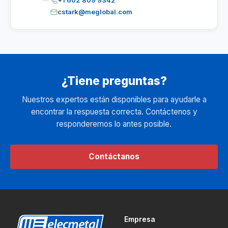
+1 602 809 9342
cstark@meglobal.com
¿Tiene preguntas?
Nuestros expertos están disponibles para ayudarle a
encontrar la respuesta correcta. Contáctenos y
responderemos lo antes posible.
Contáctanos
Empresa