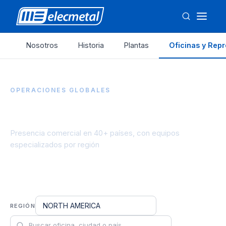
Nosotros
Historia
Plantas
Oficinas y Rep
OPERACIONES GLOBALES
Oficinas y Representantes
Presencia comercial en 40+ países, con equipos
especializados por región
NORTH AMERICA
REGIÓN